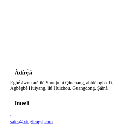
Àdírẹ́sì
Ẹgbẹ́ àwọn ará ìlú Shunju ní Qiuchang, abúlé ọgbà Tì,
Agbègbè Huiyang, ìlú Huizhou, Guangdong, Ṣáínà
Imeeli
sales@xingfengsj.com