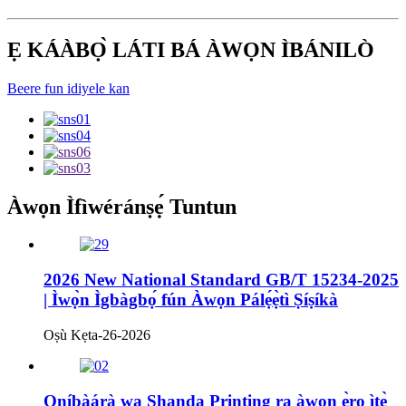
Ẹ KÁÀBỌ̀ LÁTI BÁ ÀWỌN ÌBÁNILÒ
Beere fun idiyele kan
Àwọn Ìfìwéránṣẹ́ Tuntun
2026 New National Standard GB/T 15234-2025
| Ìwọ̀n Ìgbàgbọ́ fún Àwọn Pálẹ́ẹ̀tì Ṣíṣíkà
Oṣù Kẹta-26-2026
Oníbàárà wa Shanda Printing ra àwọn ẹ̀rọ ìtẹ̀