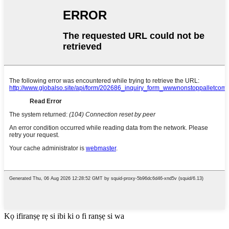
Kọ ifiranṣẹ rẹ si ibi ki o fi ranṣẹ si wa