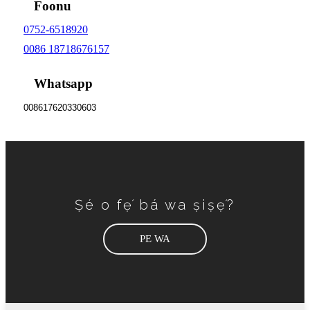
Foonu
0752-6518920
0086 18718676157
Whatsapp
008617620330603
Ṣé o fẹ́ bá wa ṣiṣẹ́?
PE WA