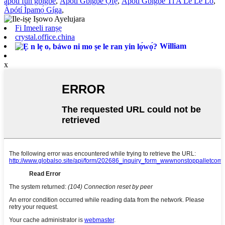
àpótí fún gbígbé
,
Àpótí Gbigbe Ọfẹ́
,
Àpótí Gbígbé Tí A Lè Lè Lò
,
Àpótí Ìpamọ́ Gíga
,
Fi Imeeli ranṣẹ
crystal.office.china
William
x