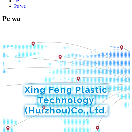
Ilé
Pe wa
Pe wa
Xing Feng Plastic
Technology
(Huizhou)Co.,Ltd.