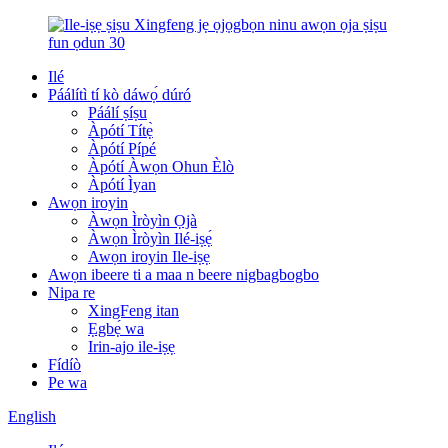
Ilé
Páálítì tí kò dáwọ́ dúró
Páálí ṣíṣu
Àpótí Títẹ̀
Àpótí Pípé
Àpótí Àwọn Ohun Èlò
Àpótí Ìyan
Awọn iroyin
Àwọn Ìròyìn Ọjà
Àwọn Ìròyìn Ilé-iṣẹ́
Awọn iroyin Ile-iṣẹ
Awọn ibeere ti a maa n beere nigbagbogbo
Nipa re
XingFeng itan
Ẹgbẹ́ wa
Irin-ajo ile-iṣẹ
Fídíò
Pe wa
English